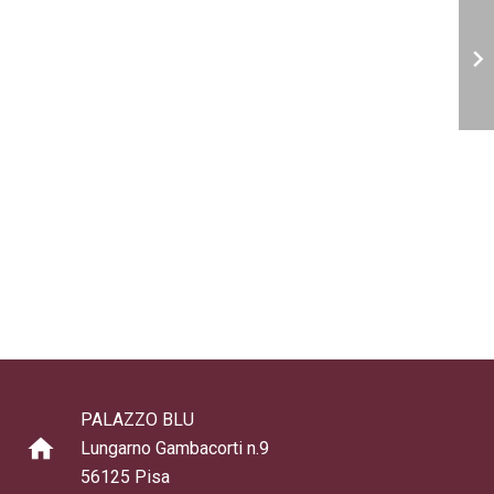
PALAZZO BLU
home
Lungarno Gambacorti n.9
56125 Pisa