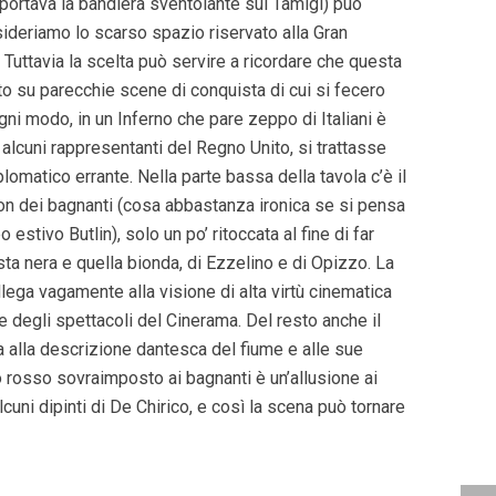
 portava la bandiera sventolante sul Tamigi) può
deriamo lo scarso spazio riservato alla Gran
Tuttavia la scelta può servire a ricordare che questa
o su parecchie scene di conquista di cui si fecero
ogni modo, in un Inferno che pare zeppo di Italiani è
lcuni rappresentanti del Regno Unito, si trattasse
plomatico errante. Nella parte bassa della tavola c’è il
, con dei bagnanti (cosa abbastanza ironica se si pensa
stivo Butlin), solo un po’ ritoccata al fine di far
testa nera e quella bionda, di Ezzelino e di Opizzo. La
lega vagamente alla visione di alta virtù cinematica
 degli spettacoli del Cinerama. Del resto anche il
a alla descrizione dantesca del fiume e alle sue
o rosso sovraimposto ai bagnanti è un’allusione ai
cuni dipinti di De Chirico, e così la scena può tornare