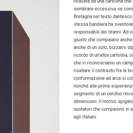
ricavata da una cartolina che
sembrare eccessiva se consi
Bretagna nel testo dantesco. 
stessa bandiera ha sventolat
responsabili dei tiranni. Ad 
giusto che compaiano anche a
anche di un solo, bizzarro di
ricordo di un’altra cartolina
che vi riconosciamo un campo e
risaltare il contrasto fra la 
conformazione ad arca si col
nonché alle prime esperienze
segmento di un cerchio rinvi
dimensioni. Il motivo spigat
nuotatori che compaiono in al
agli Italiani.