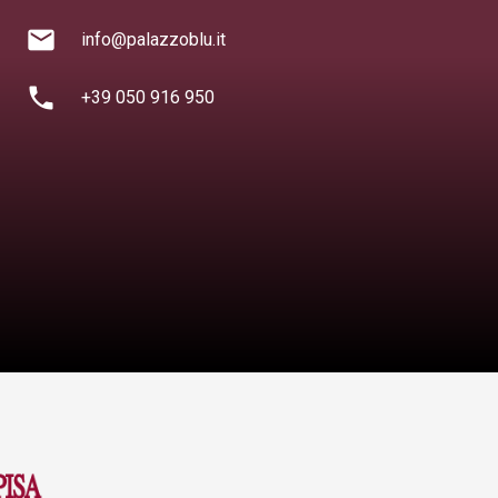
mail
info@palazzoblu.it
phone
+39 050 916 950