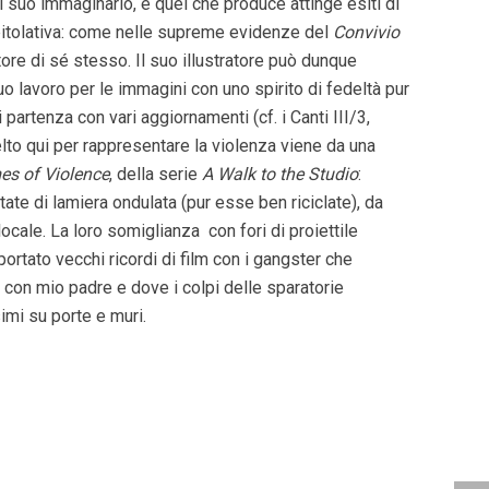
il suo immaginario, e quel che produce attinge esiti di
itolativa: come nelle supreme evidenze del
Convivio
tore di sé stesso. Il suo illustratore può dunque
o lavoro per le immagini con uno spirito di fedeltà pur
partenza con vari aggiornamenti (cf. i Canti III/3,
elto qui per rappresentare la violenza viene da una
s of Violence
, della serie
A Walk to the Studio
:
te di lamiera ondulata (pur esse ben riciclate), da
 locale. La loro somiglianza
con fori di proiettile
portato vecchi ricordi di film con i gangster che
con mio padre e dove i colpi delle sparatorie
mi su porte e muri.