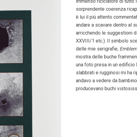
immenso riciclatore di tutto 
sorprendente coerenza ricap
è lui il più attento commenta
andare a scavare dentro al su
arricchendo le suggestioni di 
XXVIII/1 etc.). Il simbolo sc
delle mie serigrafie,
Embleme
mostra delle buche frammenta
una foto presa in un edificio
slabbrati e rugginosi mi ha ri
andavo a vedere da bambino 
producevano buchi vistosissi