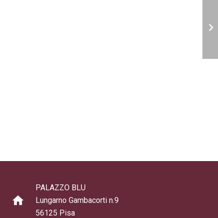
PALAZZO BLU
home
Lungarno Gambacorti n.9
56125 Pisa