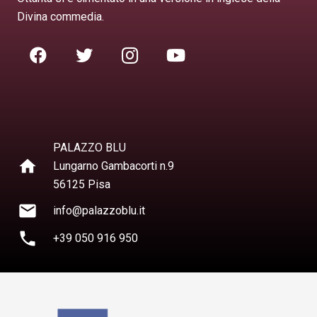
Divina commedia.
PALAZZO BLU
home
Lungarno Gambacorti n.9
56125 Pisa
mail
info@palazzoblu.it
phone
+39 050 916 950