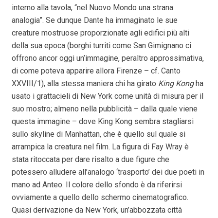
interno alla tavola, “nel Nuovo Mondo una strana
analogia”. Se dunque Dante ha immaginato le sue
creature mostruose proporzionate agli edifici più alti
della sua epoca (borghi turriti come San Gimignano ci
offrono ancor oggi un’immagine, peraltro approssimativa,
di come poteva apparire allora Firenze – cf. Canto
XXVIII/1), alla stessa maniera chi ha girato
King Kong
ha
usato i grattacieli di New York come unità di misura per il
suo mostro; almeno nella pubblicità – dalla quale viene
questa immagine – dove King Kong sembra stagliarsi
sullo skyline di Manhattan, che è quello sul quale si
arrampica la creatura nel film. La figura di Fay Wray è
stata ritoccata per dare risalto a due figure che
potessero alludere all’analogo ‘trasporto’ dei due poeti in
mano ad Anteo. Il colore dello sfondo è da riferirsi
ovviamente a quello dello schermo cinematografico.
Quasi derivazione da New York, un’abbozzata città